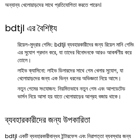
অন্যান্য খেলোয়াড়দের সাথে প্রতিযোগিতা করতে পারেন।
bdtjl এর বৈশিষ্ট্য
রিয়েল-মুদ্রার গেমিং:
bdtjl ব্যবহারকারীদের জন্য রিয়েল মানি গেমিং
এর সুযোগ প্রদান করে, যা তাদের বিনোদনকে আরও আকর্ষণীয় করে
তোলে।
লাইভ ক্যাসিনো:
লাইভ ডিলারদের সাথে গেম খেলার সুযোগ, যা
খেলোয়াড়দের জন্য এক ভিন্ন ধরনের অভিজ্ঞতা নিয়ে আসে।
নতুন গেমের সংযোজন:
নিয়মিতভাবে নতুন গেম এবং আপডেটেড
ভার্সন নিয়ে আসা হয় যাতে খেলোয়াড়ের আগ্রহ বজায় থাকে।
ব্যবহারকারীদের জন্য উপকারিতা
bdtjl একটি ব্যবহারকারীবান্ধব ইন্টারফেস এবং নিরাপত্তা ব্যবস্থার জন্য