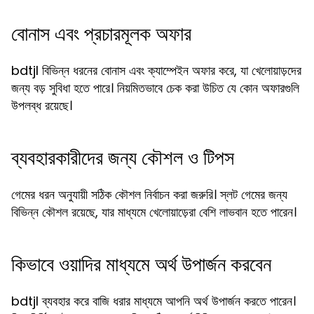
বোনাস এবং প্রচারমূলক অফার
bdtjl বিভিন্ন ধরনের বোনাস এবং ক্যাম্পেইন অফার করে, যা খেলোয়াড়দের
জন্য বড় সুবিধা হতে পারে। নিয়মিতভাবে চেক করা উচিত যে কোন অফারগুলি
উপলব্ধ রয়েছে।
ব্যবহারকারীদের জন্য কৌশল ও টিপস
গেমের ধরন অনুযায়ী সঠিক কৌশল নির্বাচন করা জরুরি। স্লট গেমের জন্য
বিভিন্ন কৌশল রয়েছে, যার মাধ্যমে খেলোয়াড়েরা বেশি লাভবান হতে পারেন।
কিভাবে ওয়াদির মাধ্যমে অর্থ উপার্জন করবেন
bdtjl ব্যবহার করে বাজি ধরার মাধ্যমে আপনি অর্থ উপার্জন করতে পারেন।