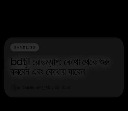
GAMBLING
bdtjl রোডম্যাপ: কোথা থেকে শুরু
করবেন এবং কোথায় যাবেন
Emma Miller
May 22, 2026
E