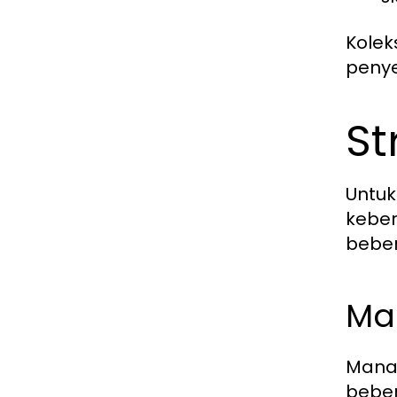
Kolek
penye
St
Untuk
keber
beber
Man
Manaj
beber