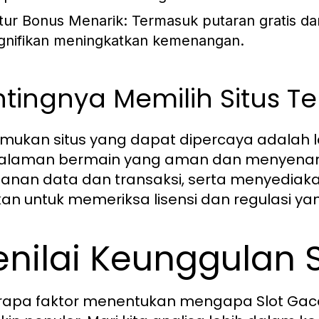
itur Bonus Menarik:
Termasuk putaran gratis dan
ignifikan meningkatkan kemenangan.
tingnya Memilih Situs T
ukan situs yang dapat dipercaya adalah 
alaman bermain yang aman dan menyenang
nan data dan transaksi, serta menyediakan
kan untuk memeriksa lisensi dan regulasi yan
nilai Keunggulan 
apa faktor menentukan mengapa Slot Gacor 