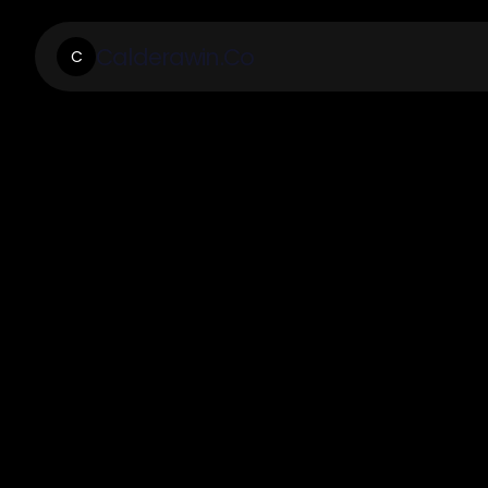
Calderawin.Co
C