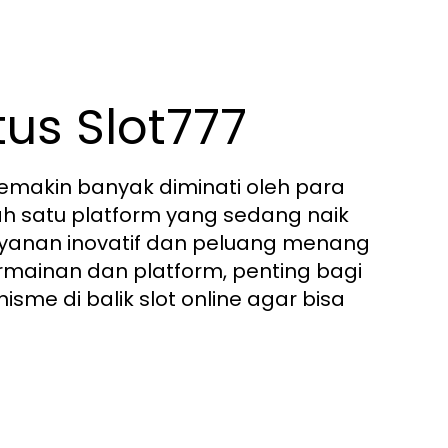
us Slot777
 semakin banyak diminati oleh para
lah satu platform yang sedang naik
ayanan inovatif dan peluang menang
mainan dan platform, penting bagi
e di balik slot online agar bisa