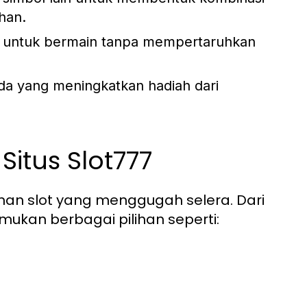
han.
n untuk bermain tanpa mempertaruhkan
a yang meningkatkan hadiah dari
Situs Slot777
nan slot yang menggugah selera. Dari
ukan berbagai pilihan seperti: