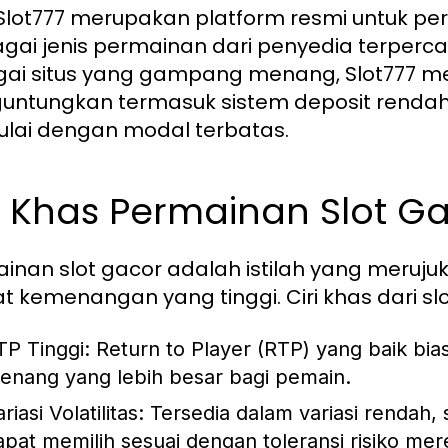
 Slot777 merupakan platform resmi untuk p
gai jenis permainan dari penyedia terpercay
ai situs yang gampang menang, Slot777 me
untungkan termasuk sistem deposit renda
ai dengan modal terbatas.
i Khas Permainan Slot G
inan slot gacor adalah istilah yang meruj
at kemenangan yang tinggi. Ciri khas dari sl
TP Tinggi:
Return to Player (RTP) yang baik bi
enang yang lebih besar bagi pemain.
riasi Volatilitas:
Tersedia dalam variasi rendah, 
apat memilih sesuai dengan toleransi risiko mer