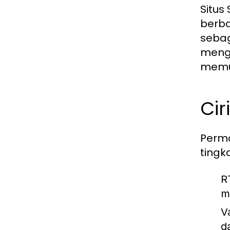
Situs
berba
sebag
meng
memul
Cir
Perma
tingk
R
m
Va
d