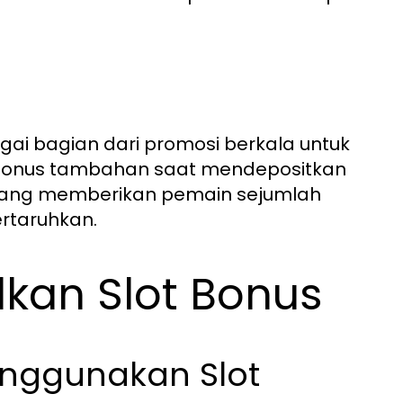
ai bagian dari promosi berkala untuk
a bonus tambahan saat mendepositkan
s yang memberikan pemain sejumlah
rtaruhkan.
kan Slot Bonus
nggunakan Slot