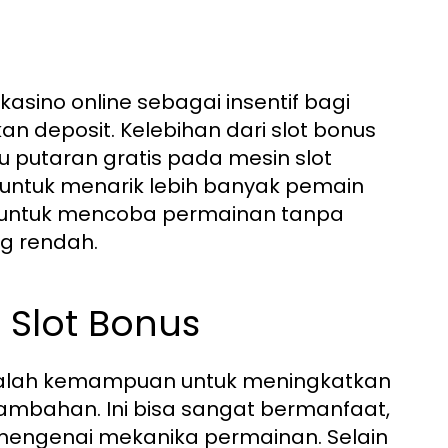
asino online sebagai insentif bagi
 deposit. Kelebihan dari slot bonus
 putaran gratis pada mesin slot
no untuk menarik lebih banyak pemain
untuk mencoba permainan tanpa
g rendah.
Slot Bonus
adalah kemampuan untuk meningkatkan
ambahan. Ini bisa sangat bermanfaat,
mengenai mekanika permainan. Selain