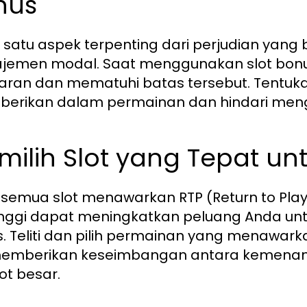
nus
 satu aspek terpenting dari perjudian yan
jemen modal. Saat menggunakan slot bon
ran dan mematuhi batas tersebut. Tentuk
berikan dalam permainan dan hindari meng
ilih Slot yang Tepat un
 semua slot menawarkan RTP (Return to Pla
inggi dapat meningkatkan peluang Anda u
. Teliti dan pilih permainan yang menawarkan
memberikan keseimbangan antara kemenan
ot besar.