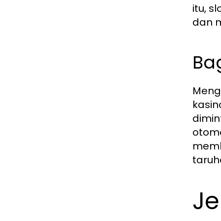
itu, 
dan m
Ba
Mengk
kasin
dimin
otoma
memba
taruh
Je