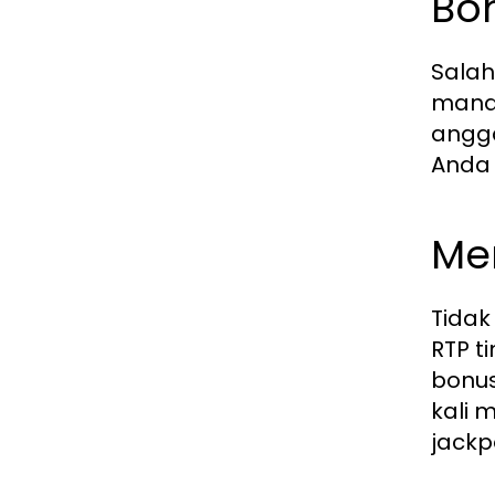
Bo
Salah
mana
angga
Anda 
Mem
Tidak
RTP t
bonus
kali 
jackp